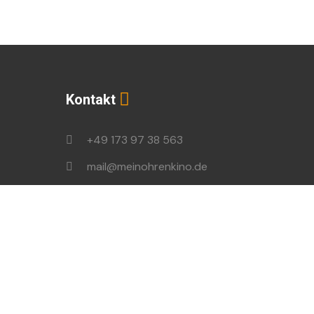
Kontakt
+49 173 97 38 563
mail@meinohrenkino.de
podcast@ohrenbrecher.de
en