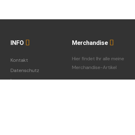
INFO
Merchandise
Hier findet Ihr alle meine
Kontakt
Merchandise-Artikel
Datenschutz
Impressum
Spreadshirt-Shop
023 – Urheberschutz bei Daniel Schiepe – Alle Rechte vorbehalt