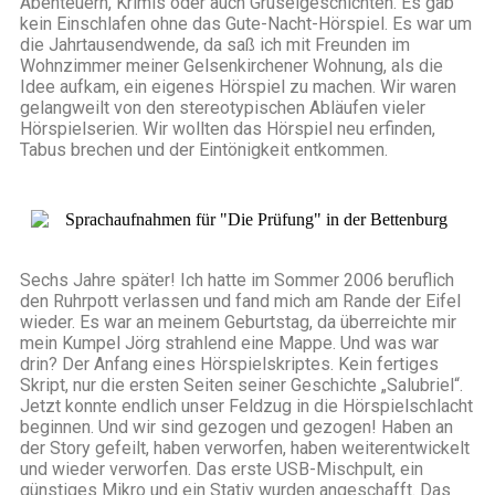
Abenteuern, Krimis oder auch Gruselgeschichten. Es gab
kein Einschlafen ohne das Gute-Nacht-Hörspiel.
Es war um
die Jahrtausendwende, da saß ich mit Freunden im
Wohnzimmer meiner Gelsenkirchener Wohnung, als die
Idee aufkam, ein eigenes Hörspiel zu machen. Wir waren
gelangweilt von den stereotypischen Abläufen vieler
Hörspielserien. Wir wollten das Hörspiel neu erfinden,
Tabus brechen und der Eintönigkeit entkommen.
Sechs Jahre später! Ich hatte im Sommer 2006 beruflich
den Ruhrpott verlassen und fand mich am Rande der Eifel
wieder. Es war an meinem Geburtstag, da überreichte mir
mein Kumpel Jörg strahlend eine Mappe. Und was war
drin? Der Anfang eines Hörspielskriptes. Kein fertiges
Skript, nur die ersten Seiten seiner Geschichte „Salubriel“.
Jetzt konnte endlich unser Feldzug in die Hörspielschlacht
beginnen. Und wir sind gezogen und gezogen! Haben an
der Story gefeilt, haben verworfen, haben weiterentwickelt
und wieder verworfen. Das erste USB-Mischpult, ein
günstiges Mikro und ein Stativ wurden angeschafft. Das