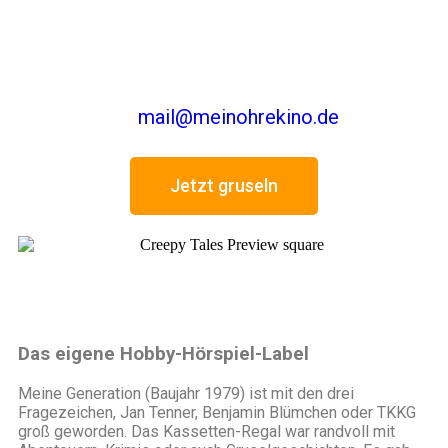
Musiker/in oder Autor/in bist und gerne zum
MeinOhrenkino-Team gehören möchtest,
melde dich einfach bei uns. Es gibt immer
etwas zu tun.
mail@meinohrekino.de
Jetzt gruseln
Das eigene Hobby-Hörspiel-Label
M
eine Generation (Baujahr 1979) ist mit den drei
Fragezeichen, Jan Tenner, Benjamin Blümchen oder TKKG
groß geworden. Das Kassetten-Regal war randvoll mit