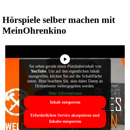
Hörspiele selber machen mit
MeinOhrenkino
Sie sehen gerade einen Platzhalterinhalt von
YouTube
. Um auf den eigentlichen Inhalt
zuzugreifen, klicken Sie auf die Schaltfläche
unten. Bitte beachten Sie, dass dabei Daten an
Drittanbieter weitergegeben werden.
Mehr Informationen
Inhalt entsperren
Erforderlichen Service akzeptieren und
Inhalte entsperren