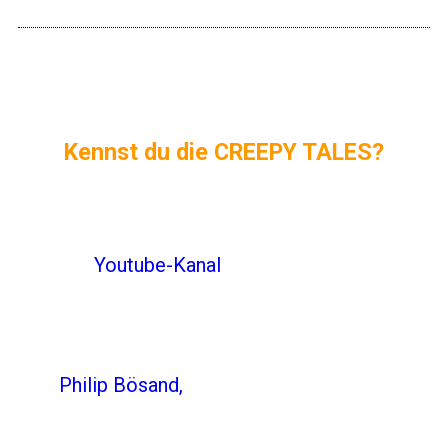
Kennst du die CREEPY TALES?
Die MeinOhrenkino
Creepy Tales
sind kurze
Grusel- und Horrorgeschichten die auf
meinem
Youtube-Kanal
im Stream
veröffentlicht werden. Im typischen
CreepyPasta-Style wollen wir Horror-
Geschichten als Hörspiel realisieren. „Wir“ das
sind
Philip Bösand,
Sprecher und Schauspieler,
und Daniel, Autor und Hörspielmacher. Aber
wir brauchen deine Hilfe! Wenn du Cutter/in,