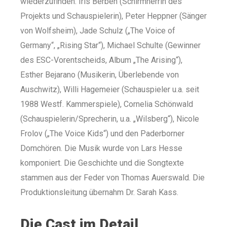
wiederzufinden. Iris Berben (Schirmherrin des
Projekts und Schauspielerin), Peter Heppner (Sänger
von Wolfsheim), Jade Schulz („The Voice of
Germany“, „Rising Star“), Michael Schulte (Gewinner
des ESC-Vorentscheids, Album „The Arising“),
Esther Bejarano (Musikerin, Überlebende von
Auschwitz), Willi Hagemeier (Schauspieler u.a. seit
1988 Westf. Kammerspiele), Cornelia Schönwald
(Schauspielerin/Sprecherin, u.a. „Wilsberg“), Nicole
Frolov („The Voice Kids“) und den Paderborner
Domchören. Die Musik wurde von Lars Hesse
komponiert. Die Geschichte und die Songtexte
stammen aus der Feder von Thomas Auerswald. Die
Produktionsleitung übernahm Dr. Sarah Kass.
Die Cast im Detail