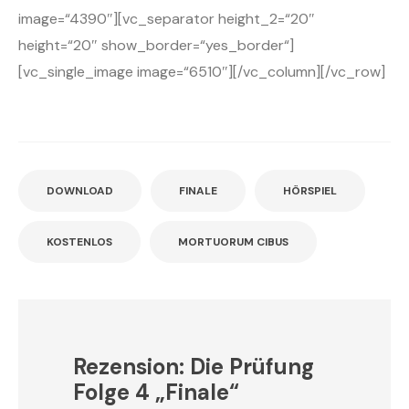
image=“4390″][vc_separator height_2=“20″
height=“20″ show_border=“yes_border“]
[vc_single_image image=“6510″][/vc_column][/vc_row]
DOWNLOAD
FINALE
HÖRSPIEL
KOSTENLOS
MORTUORUM CIBUS
Rezension: Die Prüfung
Folge 4 „Finale“