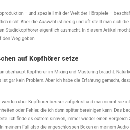
oproduktion – und speziell mit der Welt der Hörspiele – beschäf
lich nicht. Aber die Auswahl ist riesig und oft stellt man sich di
ten Studiokopfhörer eigentlich ausmacht. In diesem Artikel möcht
uf den Weg geben.
chen auf Kopfhörer setze
man überhaupt Kopfhörer im Mixing und Mastering braucht. Natürl
 ist gar kein Problem. Aber ich habe die Erfahrung gemacht, das
e werden über Kopfhörer besser aufgelöst und man nimmt sie inte
nheiten oder Fehler, die ich dann später bereinigen kann. Das bed
eite. Ich finde es extrem sinnvoll, immer wieder einen Vergleic
 In meinem Fall also die angeschlossen Boxen an meinem Audio-