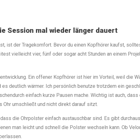
e Session mal wieder länger dauert
ist, ist der Tragekomfort. Bevor du einen Kopfhörer kaufst, sollt
eitest vielleicht vier, fünf oder sogar acht Stunden an einem Proj
eentwicklung. Ein offener Kopfhörer ist hier im Vorteil, weil die
es deutlich wärmer. Ich persönlich benutze trotzdem ein gesch
chendurch einfach kurze Pausen mache. Wichtig ist auch, dass
 Ohr umschließt und nicht direkt darauf sitzt.
 dass die Ohrpolster einfach austauschbar sind. Es gibt durcha
denen man leicht und schnell die Polster wechseln kann. Ob Ve
überlassen.