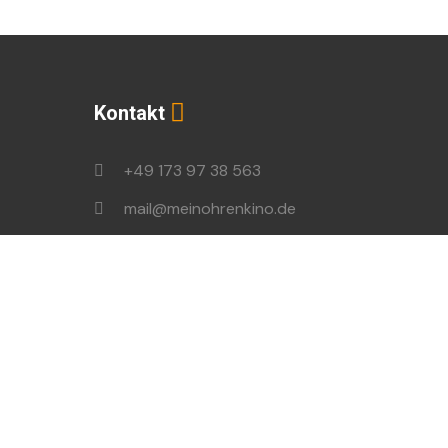
Kontakt
+49 173 97 38 563
mail@meinohrenkino.de
podcast@ohrenbrecher.de
en