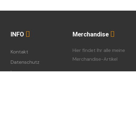
INFO
Merchandise
Hier findet Ihr alle meine
Kontakt
Merchandise-Artikel
Datenschutz
Impressum
Spreadshirt-Shop
023 – Urheberschutz bei Daniel Schiepe – Alle Rechte vorbehalt