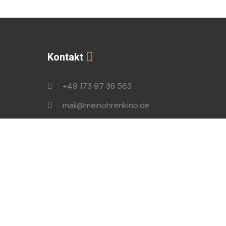
Kontakt
+49 173 97 38 563
mail@meinohrenkino.de
podcast@ohrenbrecher.de
en