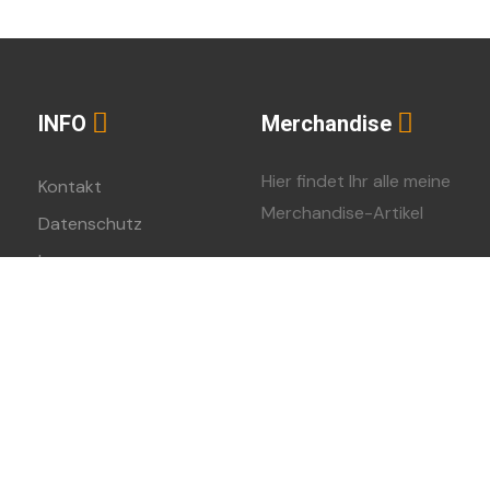
INFO
Merchandise
Hier findet Ihr alle meine
Kontakt
Merchandise-Artikel
Datenschutz
Impressum
Spreadshirt-Shop
023 – Urheberschutz bei Daniel Schiepe – Alle Rechte vorbehalt