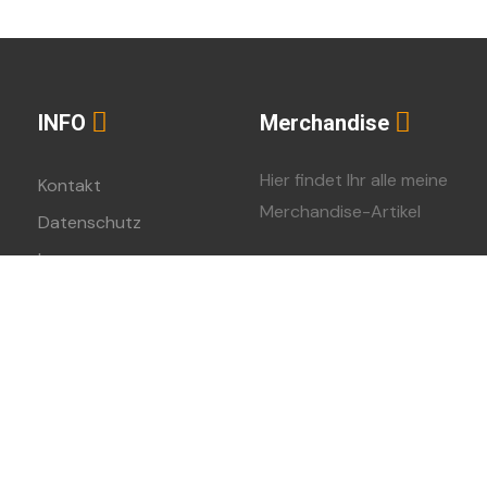
INFO
Merchandise
Hier findet Ihr alle meine
Kontakt
Merchandise-Artikel
Datenschutz
Impressum
Spreadshirt-Shop
023 – Urheberschutz bei Daniel Schiepe – Alle Rechte vorbehalt