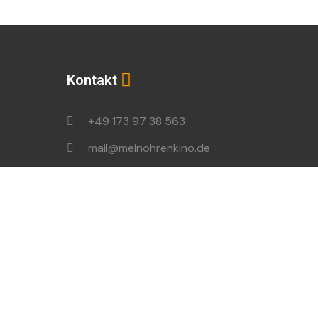
Kontakt
+49 173 97 38 563
mail@meinohrenkino.de
podcast@ohrenbrecher.de
en