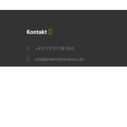
Kontakt
+49 173 97 38 563
mail@meinohrenkino.de
podcast@ohrenbrecher.de
en